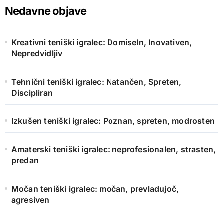
h
Nedavne objave
f
o
r
Kreativni teniški igralec: Domiseln, Inovativen,
:
Nepredvidljiv
Tehnični teniški igralec: Natančen, Spreten,
Discipliran
Izkušen teniški igralec: Poznan, spreten, modrosten
Amaterski teniški igralec: neprofesionalen, strasten,
predan
Močan teniški igralec: močan, prevladujoč,
agresiven