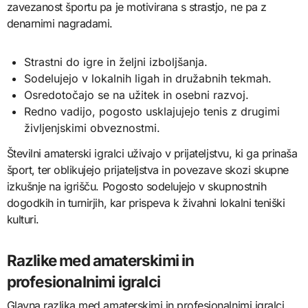
zavezanost športu pa je motivirana s strastjo, ne pa z
denarnimi nagradami.
Strastni do igre in željni izboljšanja.
Sodelujejo v lokalnih ligah in družabnih tekmah.
Osredotočajo se na užitek in osebni razvoj.
Redno vadijo, pogosto usklajujejo tenis z drugimi
življenjskimi obveznostmi.
Številni amaterski igralci uživajo v prijateljstvu, ki ga prinaša
šport, ter oblikujejo prijateljstva in povezave skozi skupne
izkušnje na igrišču. Pogosto sodelujejo v skupnostnih
dogodkih in turnirjih, kar prispeva k živahni lokalni teniški
kulturi.
Razlike med amaterskimi in
profesionalnimi igralci
Glavna razlika med amaterskimi in profesionalnimi igralci