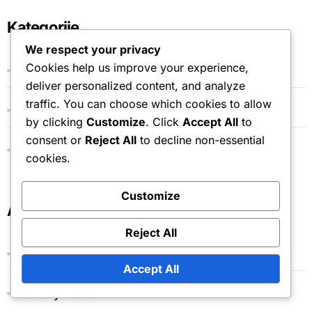
Kategorije
We respect your privacy
Cookies help us improve your experience,
Igralne sloge teniških igralcev
deliver personalized content, and analyze
traffic. You can choose which cookies to allow
Raven znanja teniških igralcev
by clicking
Customize
. Click
Accept All
to
consent or
Reject All
to decline non-essential
Značilnosti teniških igralcev
cookies.
Customize
Arhiv
Reject All
February 2026
Accept All
January 2026