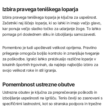
Izbira pravega teniškega loparja
Izbira pravega teniškega loparja je ključna za uspešnost.
Začetniki naj iščejo loparje, ki so lahki in imajo večjo glavo,
kar ponuja večjo sladko točko za udarjanje žoge. To lahko
pomaga pri doslednem stiku in izboljšanju samozavesti.
Pomembno je tudi upoštevati velikost oprijema. Pravilno
prileganje omogoča boljšo kontrolo in zmanjšuje tveganje
za poškodbe. Igralci lahko preizkusijo različne loparje v
lokalnih športnih trgovinah, da najdejo najboljšo izbiro za
svojo velikost roke in stil igranja.
Pomembnost ustrezne obutve
Ustrezna obutev je ključna za preprečevanje poškodb in
izboljšanje uspešnosti na igrišču. Tenis čevlji so zasnovani s
specifičnimi lastnostmi, kot so stranska podpora in trpežne