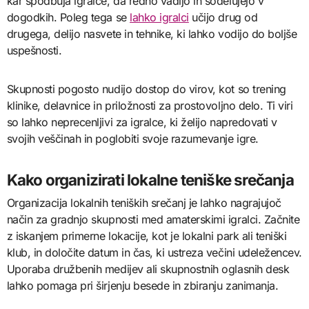
kar spodbuja igralce, da redno vadijo in sodelujejo v
dogodkih. Poleg tega se
lahko igralci
učijo drug od
drugega, delijo nasvete in tehnike, ki lahko vodijo do boljše
uspešnosti.
Skupnosti pogosto nudijo dostop do virov, kot so trening
klinike, delavnice in priložnosti za prostovoljno delo. Ti viri
so lahko neprecenljivi za igralce, ki želijo napredovati v
svojih veščinah in poglobiti svoje razumevanje igre.
Kako organizirati lokalne teniške srečanja
Organizacija lokalnih teniških srečanj je lahko nagrajujoč
način za gradnjo skupnosti med amaterskimi igralci. Začnite
z iskanjem primerne lokacije, kot je lokalni park ali teniški
klub, in določite datum in čas, ki ustreza večini udeležencev.
Uporaba družbenih medijev ali skupnostnih oglasnih desk
lahko pomaga pri širjenju besede in zbiranju zanimanja.