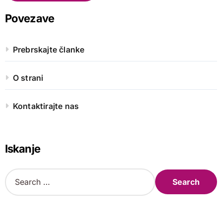
Povezave
Prebrskajte članke
O strani
Kontaktirajte nas
Iskanje
S
e
a
r
c