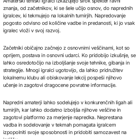
Amaterski teniški igralci izkazujejo širok spekter ravni
znanja, od začetnikov, ki se šele učijo osnov, do naprednih
igralcev, ki tekmujejo na lokalnih turnirjih. Napredovanje
pogosto odvisno od količine vadbe in predanosti, ki jo vsak
igralec vloži v svoj razvoj.
Začetniki običajno začnejo z osnovnimi veščinami, kot so
oprijem, postava in osnovni udarci. Ko pridobijo izkušnje, se
lahko osredotočijo na izboljšanje svoje tehnike, gibanja in
strategije. Mnogi igralci ugotovijo, da lahko pridružitev
lokalnemu klubu ali obiskovanje lekcij pospeši njihovo
učenje in zagotovi dragocene povratne informacije.
Napredni amaterji lahko sodelujejo v konkurenčnih ligah ali
turnirjih, kar lahko dodatno izboljša njihove veščine in
zagotovi platformo za merjenje napredka. Neprestana
vadba in sodelovanje v tekmah pomagata igralcem
izpopolniti svoje sposobnosti in pridobiti samozavest na