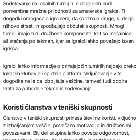
Sodelovanje na lokalnih turnirjih in dogodkih nudi
pomembne mrežne priložnosti za amaterske igralce. Ti
dogodki omogočajo igralcem, da spoznajo druge, ki delijo
njihovo strast, in spodbujajo občutek skupnosti. Mnogi
turnirji imajo tudi družbene komponente, kot so mešalnice
ali srečanja po tekmah, kjer se igralci lahko povežejo izven
igrišča.
Igralci lahko informacije o prihajajočih turnirjih najdejo preko
lokalnih klubov ali spletnih platform. Vključevanje v te
dogodke ne le da izboljšuje veščine, temveč tudi odpira
vrata za prihodnje tekme in sodelovanja.
Koristi članstva v teniški skupnosti
Članstvo v teniški skupnosti prinaša številne koristi, vključno
z izboljšanjem veščin, povečano motivacijo in družbenimi
povezavami. Biti del skupine lahko poveča odgovornost,