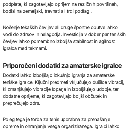
podplate, ki zagotavljajo oprijem na različnih površinah,
bodisi na zemeljski, travnati ali trdi podlagi.
Nošenje tekaških čevljev ali druge športne obutve lahko
vodi do zdrsov in nelagodja. Investicija v dober par teniških
čevljev lahko pomembno izboljša stabilnost in agilnost
igralca med tekmami.
Priporočeni dodatki za amaterske igralce
Dodatki lahko izboljšajo izkušnjo igranja za amaterske
teniške igralce. Ključni predmeti vključujejo dušilce vibracij,
ki zmanjšujejo vibracije loparja in izboljšujejo udobje, ter
dodatne oprijeme, ki zagotavljajo boljši občutek in
preprečujejo zdrs.
Poleg tega je torba za tenis uporabna za prenašanje
opreme in ohranjanje vsega organiziranega. Igralci lahko