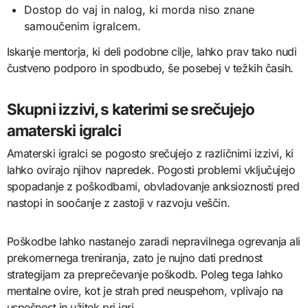
Dostop do vaj in nalog, ki morda niso znane
samoučenim igralcem.
Iskanje mentorja, ki deli podobne cilje, lahko prav tako nudi
čustveno podporo in spodbudo, še posebej v težkih časih.
Skupni izzivi, s katerimi se srečujejo
amaterski igralci
Amaterski igralci se pogosto srečujejo z različnimi izzivi, ki
lahko ovirajo njihov napredek. Pogosti problemi vključujejo
spopadanje z poškodbami, obvladovanje anksioznosti pred
nastopi in soočanje z zastoji v razvoju veščin.
Poškodbe lahko nastanejo zaradi nepravilnega ogrevanja ali
prekomernega treniranja, zato je nujno dati prednost
strategijam za preprečevanje poškodb. Poleg tega lahko
mentalne ovire, kot je strah pred neuspehom, vplivajo na
uspešnost in užitek pri igri.