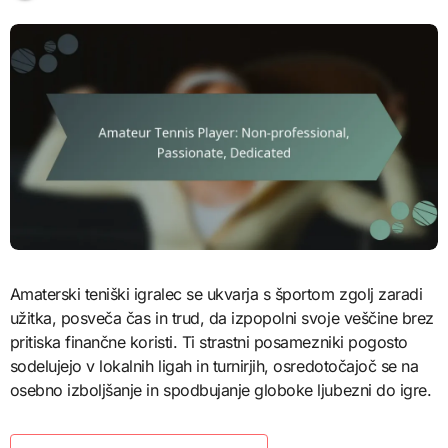
Amaterski teniški igralec se ukvarja s športom zgolj zaradi
užitka, posveča čas in trud, da izpopolni svoje veščine brez
pritiska finančne koristi. Ti strastni posamezniki pogosto
sodelujejo v lokalnih ligah in turnirjih, osredotočajoč se na
osebno izboljšanje in spodbujanje globoke ljubezni do igre.