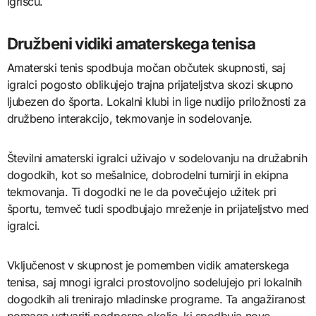
igrišču.
Družbeni vidiki amaterskega tenisa
Amaterski tenis spodbuja močan občutek skupnosti, saj
igralci pogosto oblikujejo trajna prijateljstva skozi skupno
ljubezen do športa. Lokalni klubi in lige nudijo priložnosti za
družbeno interakcijo, tekmovanje in sodelovanje.
Številni amaterski igralci uživajo v sodelovanju na družabnih
dogodkih, kot so mešalnice, dobrodelni turnirji in ekipna
tekmovanja. Ti dogodki ne le da povečujejo užitek pri
športu, temveč tudi spodbujajo mreženje in prijateljstvo med
igralci.
Vključenost v skupnost je pomemben vidik amaterskega
tenisa, saj mnogi igralci prostovoljno sodelujejo pri lokalnih
dogodkih ali trenirajo mladinske programe. Ta angažiranost
pomaga ustvariti podporno okolje, ki spodbuja nove