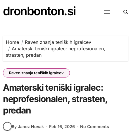
Skip
dronbonton.si
to
content
Home
Raven znanja teniških igralcev
Amaterski teniški igralec: neprofesionalen,
strasten, predan
Raven znanja teniških igralcev
Amaterski teniški igralec:
neprofesionalen, strasten,
predan
By Janez Novak
Feb 16, 2026
No Comments