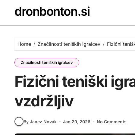
Skip
dronbonton.si
to
content
Home
Značilnosti teniških igralcev
Fizični teniš
Značilnosti teniških igralcev
Fizični teniški igr
vzdržljiv
By Janez Novak
Jan 29, 2026
No Comments