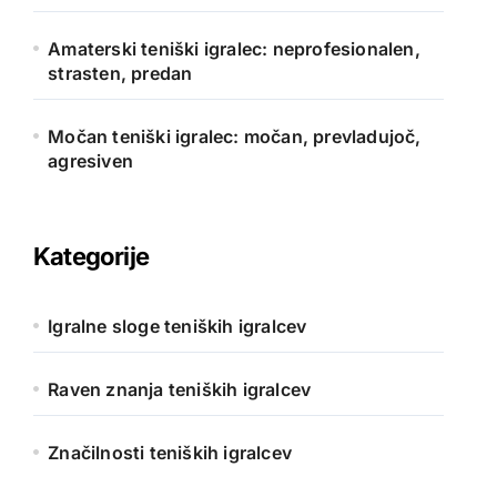
Amaterski teniški igralec: neprofesionalen,
strasten, predan
Močan teniški igralec: močan, prevladujoč,
agresiven
Kategorije
Igralne sloge teniških igralcev
Raven znanja teniških igralcev
Značilnosti teniških igralcev