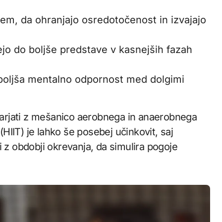
cem, da ohranjajo osredotočenost in izvajajo
dejo do boljše predstave v kasnejših fazah
izboljša mentalno odpornost med dolgimi
kvarjati z mešanico aerobnega in anaerobnega
 (HIIT) je lahko še posebej učinkovit, saj
i z obdobji okrevanja, da simulira pogoje