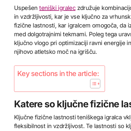
Uspešen
teniški igralec
združuje kombinacijo 
in vzdržljivosti, kar je vse ključno za vrhunsk
fizične lastnosti, kar igralcem omogoča, da i
med dolgotrajnimi tekmami. Poleg tega uravn
ključno vlogo pri optimizaciji ravni energije
njihovo atletsko moč na igrišču.
Key sections in the article:
Katere so ključne fizične la
Ključne fizične lastnosti teniškega igralca vk
fleksibilnost in vzdržljivost. Te lastnosti so 