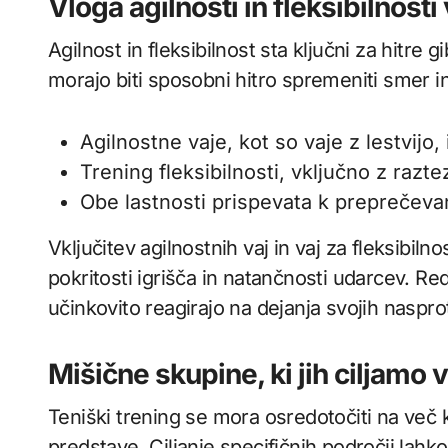
Vloga agilnosti in fleksibilnosti 
Agilnost in fleksibilnost sta ključni za hitre g
morajo biti sposobni hitro spremeniti smer in
Agilnostne vaje, kot so vaje z lestvijo,
Trening fleksibilnosti, vključno z razt
Obe lastnosti prispevata k preprečeva
Vključitev agilnostnih vaj in vaj za fleksibil
pokritosti igrišča in natančnosti udarcev. 
učinkovito reagirajo na dejanja svojih naspro
Mišične skupine, ki jih ciljamo 
Teniški trening se mora osredotočiti na več k
predstave. Ciljanje specifičnih področij lahko