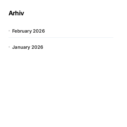
Arhiv
February 2026
January 2026