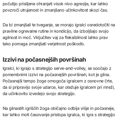
počutijo prisiljene ohranjati visok nivo agresije, kar lahko
povzroči utrujenost in zmanjšano učinkovitost skozi čas.
Da bi zmanjšali te tveganje, se morajo igralci osredotočiti na
pravilne ogrevalne rutine in kondicijo, da izboljšajo svojo
agilnost in moč. Vključitev vaj za fleksibilnost lahko prav
tako pomaga zmanjšati verjetnost poškodb.
Izzivi na počasnejših površinah
Igralci, ki igrajo s strategijo serve-and-volley, se soočajo z
pomembnimi izzivi na počasnejših površinah, kot je glina.
Počasnejši tempo žoge omogoča igralcem z osnovne črte,
da si pripravijo svoje udarce, kar otežuje igralcem pri mreži,
da učinkovito izvedejo svojo strategijo.
Na glinastih igriščih žoga običajno odbija višje in počasneje,
kar lahko moti časovanje pristopa igralca, ki igra s strategijo