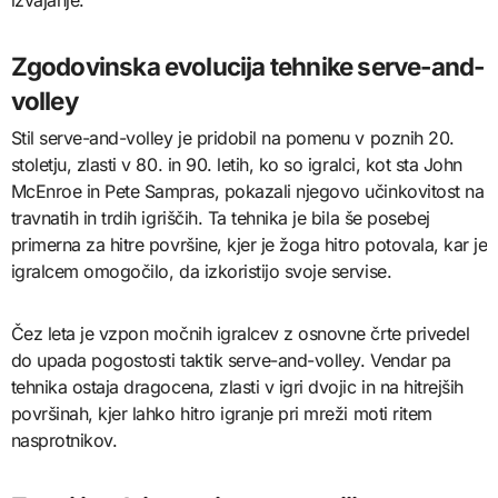
Zgodovinska evolucija tehnike serve-and-
volley
Stil serve-and-volley je pridobil na pomenu v poznih 20.
stoletju, zlasti v 80. in 90. letih, ko so igralci, kot sta John
McEnroe in Pete Sampras, pokazali njegovo učinkovitost na
travnatih in trdih igriščih. Ta tehnika je bila še posebej
primerna za hitre površine, kjer je žoga hitro potovala, kar je
igralcem omogočilo, da izkoristijo svoje servise.
Čez leta je vzpon močnih igralcev z osnovne črte privedel
do upada pogostosti taktik serve-and-volley. Vendar pa
tehnika ostaja dragocena, zlasti v igri dvojic in na hitrejših
površinah, kjer lahko hitro igranje pri mreži moti ritem
nasprotnikov.