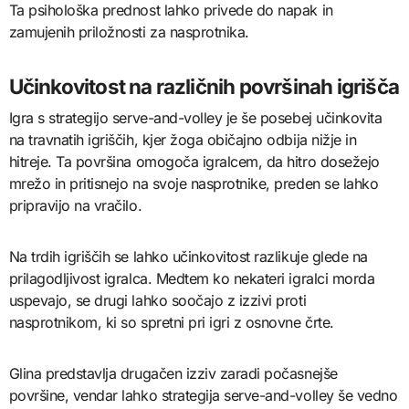
Ta psihološka prednost lahko privede do napak in
zamujenih priložnosti za nasprotnika.
Učinkovitost na različnih površinah igrišča
Igra s strategijo serve-and-volley je še posebej učinkovita
na travnatih igriščih, kjer žoga običajno odbija nižje in
hitreje. Ta površina omogoča igralcem, da hitro dosežejo
mrežo in pritisnejo na svoje nasprotnike, preden se lahko
pripravijo na vračilo.
Na trdih igriščih se lahko učinkovitost razlikuje glede na
prilagodljivost igralca. Medtem ko nekateri igralci morda
uspevajo, se drugi lahko soočajo z izzivi proti
nasprotnikom, ki so spretni pri igri z osnovne črte.
Glina predstavlja drugačen izziv zaradi počasnejše
površine, vendar lahko strategija serve-and-volley še vedno