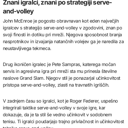
Znani igralci, znani po strategiji serve-
and-volley
John McEnroe je pogosto obravnavan kot eden največjih
igralcev s strategijo serve-and-volley v zgodovini, znan po
svoji finosti in dotiku pri mreži. Njegova sposobnost branja
nasprotnikov in izvajanja natančnih volejev ga je naredila za
neustavljivega tekmeca.
Drug ikoničen igralec je Pete Sampras, katerega močan
servis in agresivna igra pri mreži sta mu prinesla številne
naslove Grand Slam. Njegov stil je ponazarjal učinkovitost
pristopa serve-and-volley, zlasti na travnatih igriščih.
V zadnjem času so igralci, kot je Roger Federer, uspešno
integrirali taktike serve-and-volley v svoje igre, kar
dokazuje, da je ta stil še vedno učinkovit v sodobnem
tenisu. Ti igralci poudarjajo trajno privlačnost in učinkovitost