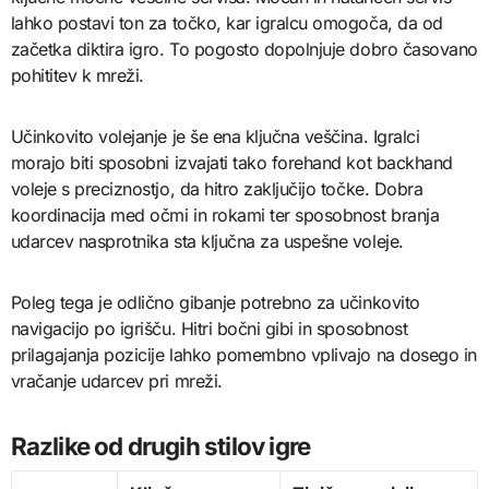
lahko postavi ton za točko, kar igralcu omogoča, da od
začetka diktira igro. To pogosto dopolnjuje dobro časovano
pohititev k mreži.
Učinkovito volejanje je še ena ključna veščina. Igralci
morajo biti sposobni izvajati tako forehand kot backhand
voleje s preciznostjo, da hitro zaključijo točke. Dobra
koordinacija med očmi in rokami ter sposobnost branja
udarcev nasprotnika sta ključna za uspešne voleje.
Poleg tega je odlično gibanje potrebno za učinkovito
navigacijo po igrišču. Hitri bočni gibi in sposobnost
prilagajanja pozicije lahko pomembno vplivajo na dosego in
vračanje udarcev pri mreži.
Razlike od drugih stilov igre