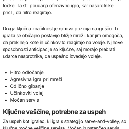
točke. Ta stil poudarja ofenzivno igro, kar nasprotnike
prisili, da hitro reagirajo.
Druga ključna značilnost je njihova pozicija na igrišču. Ti
igralci se običajno postavijo bližje mreži, kar jim omogoča,
da prekinejo kote in učinkovito reagirajo na voleje. Njihove
sposobnosti anticipacije so ključne, saj morajo prebrati
udarce nasprotnika, da uspešno izvedejo voleje.
Hitro odločanje
Agresivna igra pri mreži
Odlično gibanje
Učinkoviti voleji
Močan servis
Ključne veščine, potrebne za uspeh
Za uspeh kot igralec, ki igra s strategijo serve-and-volley, so
ključne močne veščine servisa. Močan in natančen servis