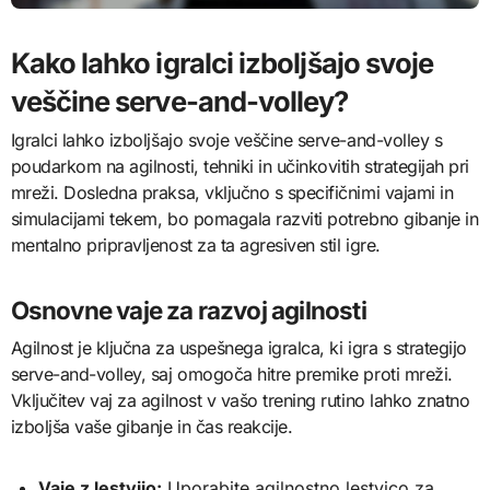
Kako lahko igralci izboljšajo svoje
veščine serve-and-volley?
Igralci lahko izboljšajo svoje veščine serve-and-volley s
poudarkom na agilnosti, tehniki in učinkovitih strategijah pri
mreži. Dosledna praksa, vključno s specifičnimi vajami in
simulacijami tekem, bo pomagala razviti potrebno gibanje in
mentalno pripravljenost za ta agresiven stil igre.
Osnovne vaje za razvoj agilnosti
Agilnost je ključna za uspešnega igralca, ki igra s strategijo
serve-and-volley, saj omogoča hitre premike proti mreži.
Vključitev vaj za agilnost v vašo trening rutino lahko znatno
izboljša vaše gibanje in čas reakcije.
Vaje z lestvijo:
Uporabite agilnostno lestvico za