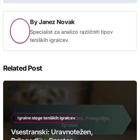
By
Janez Novak
Specialist za analizo različnih tipov
teniških igralcev.
Related Post
Igralne sloge teniških igralcev
Vsestranski: Uravnotežen,