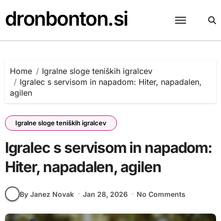
Skip
dronbonton.si
to
content
Home
Igralne sloge teniških igralcev
Igralec s servisom in napadom: Hiter, napadalen,
agilen
Igralne sloge teniških igralcev
Igralec s servisom in napadom:
Hiter, napadalen, agilen
By Janez Novak
Jan 28, 2026
No Comments