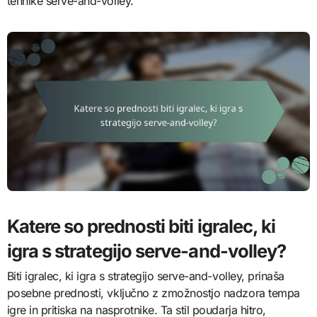
tehnike serve-and-volley.
Katere so prednosti biti igralec, ki
igra s strategijo serve-and-volley?
Biti igralec, ki igra s strategijo serve-and-volley, prinaša
posebne prednosti, vključno z zmožnostjo nadzora tempa
igre in pritiska na nasprotnike. Ta stil poudarja hitro,