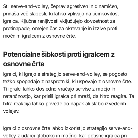
Stil serve-and-volley, čeprav agresiven in dinamičen,
prinaša več slabosti, ki lahko vplivajo na učinkovitost
igralca. Ključne ranljivosti vključujejo dovzetnost za
protinapade, omejen čas za okrevanje in izzive proti
močnim igralcem z osnovne črte.
Potencialne šibkosti proti igralcem z
osnovne črte
Igralci, ki igrajo s strategijo serve-and-volley, se pogosto
težko spopadajo z nasprotniki, ki uspevajo z osnovne črte.
Ti igralci lahko dosledno vračajo servise z močjo in
natančnostjo, kar prisili igralca pri mreži, da hitro reagira. Ta
hitra reakcija lahko privede do napak ali slabo izvedenih
volejev.
Igralci z osnovne črte lahko izkoristijo strategijo serve-and-
volley z udarci globoko in močno, kar potisne igralca pri