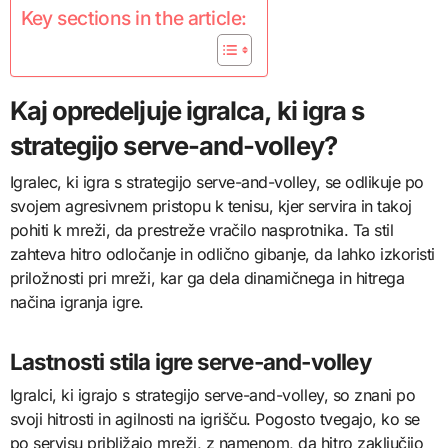
Key sections in the article:
Kaj opredeljuje igralca, ki igra s
strategijo serve-and-volley?
Igralec, ki igra s strategijo serve-and-volley, se odlikuje po
svojem agresivnem pristopu k tenisu, kjer servira in takoj
pohiti k mreži, da prestreže vračilo nasprotnika. Ta stil
zahteva hitro odločanje in odlično gibanje, da lahko izkoristi
priložnosti pri mreži, kar ga dela dinamičnega in hitrega
načina igranja igre.
Lastnosti stila igre serve-and-volley
Igralci, ki igrajo s strategijo serve-and-volley, so znani po
svoji hitrosti in agilnosti na igrišču. Pogosto tvegajo, ko se
po servisu približajo mreži, z namenom, da hitro zaključijo