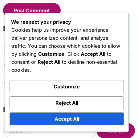
We respect your privacy
Povezave
Cookies help us improve your experience,
deliver personalized content, and analyze
traffic. You can choose which cookies to allow
Prebrskajte članke
by clicking
Customize
. Click
Accept All
to
consent or
Reject All
to decline non-essential
O strani
cookies.
Kontaktirajte nas
Customize
Reject All
Iskanje
Accept All
S
e