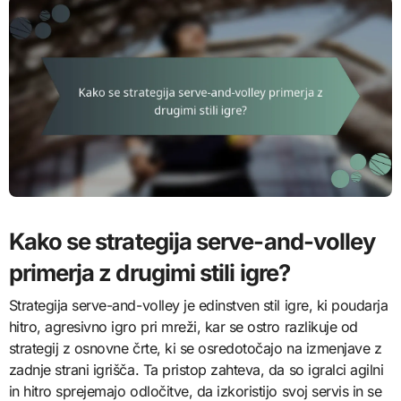
Kako se strategija serve-and-volley
primerja z drugimi stili igre?
Strategija serve-and-volley je edinstven stil igre, ki poudarja
hitro, agresivno igro pri mreži, kar se ostro razlikuje od
strategij z osnovne črte, ki se osredotočajo na izmenjave z
zadnje strani igrišča. Ta pristop zahteva, da so igralci agilni
in hitro sprejemajo odločitve, da izkoristijo svoj servis in se