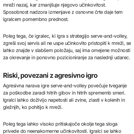
mreži nazaj, kar zmanjšuje njegovo učinkovitost.
Sposobnost nadzora izmenjave z osnovne črte daje tem
igralcem pomembno prednost.
Poleg tega, če igralec, ki igra s strategijo serve-and-volley,
zgreši svoj servis ali ne uspe učinkovito pristopiti k mreži, se
lahko znajde v slabšem položaju, saj ima omejene možnosti
za okrevanje in ponovno pozicioniranje za naslednji udarec.
Riski, povezani z agresivno igro
Agresivna narava igre serve-and-volley povečuje tveganje
za poškodbe zaradi hitrih gibov in hitrih sprememb smeri.
Igralci lahko doživijo napetosti ali zvine, zlasti v kolenih in
gležnjih, ko pohitijo k mreži.
Poleg tega lahko visoko pritiskajoče okolje tega sloga
privede do neenakomerne učinkovitosti. Igralci se lahko